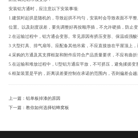
安装铝方通时，应注意以下安装事项:
1.建筑时起拱是随机的，导致起拱不均匀，安装时会导致表面不平
位置。以及刻度误差，要先调整好再按顺序插，不允许硬插，防止变
2.在运输过程中，铝方通会变形。常见原因有挤压变形、保温或强
3.大型灯具、排气扇等。应配备其他吊索，不应直接放在平屋顶上
4.采购的方通及其支撑框架和附件应符合产品质量要求，不应有曲
5.在运输和堆放过程中，U型铝方通应平放，不可挤压，避免揉搓变
6.框架装置是平的，距离误差要控制在承诺的范围内，否则偏差会
上一篇：铝单板掉漆的原因
下一篇：教你如何选择铝蜂窝板