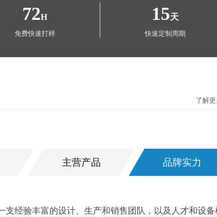
72
15
H
天
免费快速打样
快速定制周期
了解更
主营产品
品牌实力
业有限公司是一家以“专业、创新、永恒”为发展理念，具