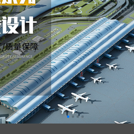
1
2
3
4