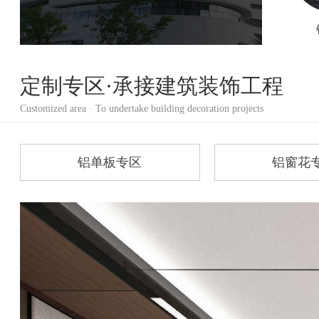
定制专区·承接建筑装饰工程
Customized area · To undertake building decoration projects
铝单板专区
铝窗花